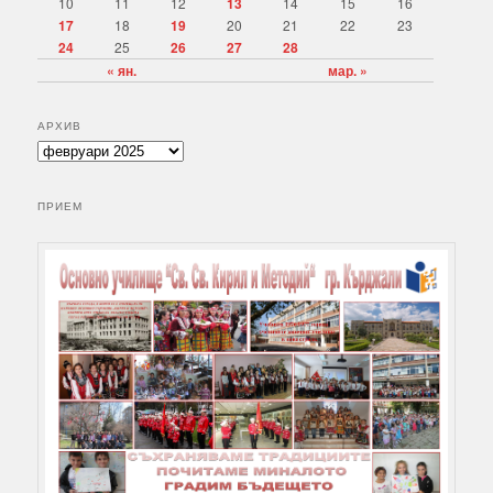
10
11
12
13
14
15
16
17
18
19
20
21
22
23
24
25
26
27
28
« ян.
мар. »
АРХИВ
А
р
х
ПРИЕМ
и
в