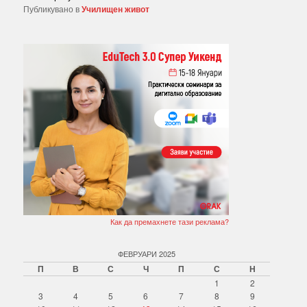
Публикувано в
Училищен живот
Как да премахнете тази реклама?
ФЕВРУАРИ 2025
П
В
С
Ч
П
С
Н
1
2
3
4
5
6
7
8
9