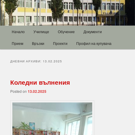
Основно
Начало
Училище
Обучение
Документи
Към
Към
меню
Прием
Връзки
Проекти
Профил на купувача
основното
вторичното
съдържание
съдържание
ДНЕВНИ АРХИВИ:
13.02.2025
Коледни вълнения
Posted on
13.02.2025