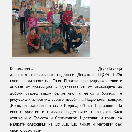
Коледа мина! Дядо Коледа
донесе дългоочакваните подаръци! Децата от ГЦОУД 1в/2в
клас с ръководител Таня Петкова пресъздадоха своите
емоции от празниците и чувствата си от изненадите на
добрия старец върху белия лист с четки и боички. Те
рисуваха и изпратиха своите творби на Национален конкурс
„Коледни вълнения“ в село Водица, област Търговище. За
своето участие и отлично представяне в конкурса бяха
отличени с Грамота и Сертификат. Щастливи и горди са
малките художници на ОУ „Св. Св. Кирил и Методий“ със
своите резултати.