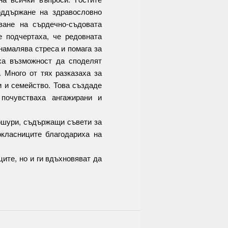
оддържане на здравословно
ване на сърдечно-съдовата
е подчертаха, че редовната
намалява стреса и помага за
ха възможност да споделят
. Много от тях разказаха за
и и семейство. Това създаде
почувстваха ангажирани и
ошури, съдържащи съвети за
окласниците благодариха на
ците, но и ги вдъхновяват да