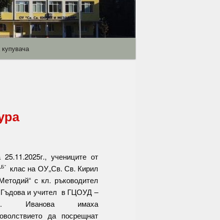
 купувача
ура
 25.11.2025г., учениците от
клас на ОУ„Св. Св. Кирил
„Б“
Методий“ с кл. ръководител
 Гъдова и учител в ГЦОУД –
л. Иванова имаха
оволствието да посрещнат