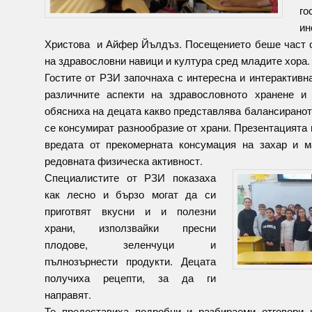
го
ин
Христова и Айфер Йълдъз. Посещението беше част о
на здравословни навици и култура сред младите хора.
Гостите от РЗИ започнаха с интересна и интерактивн
различните аспекти на здравословното хранене и 
обясниха на децата какво представлява балансиранот
се консумират разнообразие от храни. Презентацият
вредата от прекомерната консумация на захар и ма
редовната физическа активност.
Специалистите от РЗИ показаха
как лесно и бързо могат да си
приготвят вкусни и и полезни
храни, използвайки пресни
плодове, зеленчуци и
пълнозърнести продукти. Децата
получиха рецепти, за да ги
направят.
Те предоставиха подробни и разбираеми отговори н