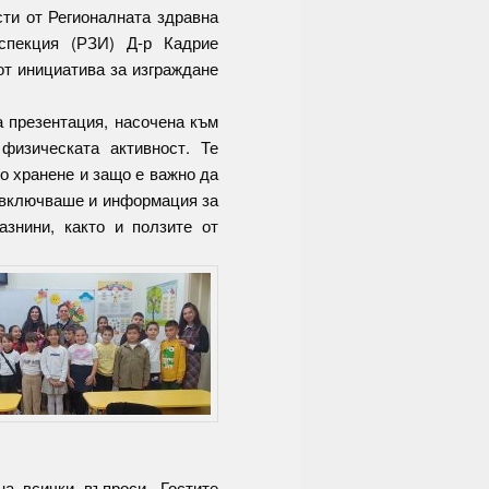
сти от Регионалната здравна
спекция (РЗИ) Д-р Кадрие
т инициатива за изграждане
а презентация, насочена към
физическата активност. Те
о хранене и защо е важно да
а включваше и информация за
знини, както и ползите от
а всички въпроси. Гостите