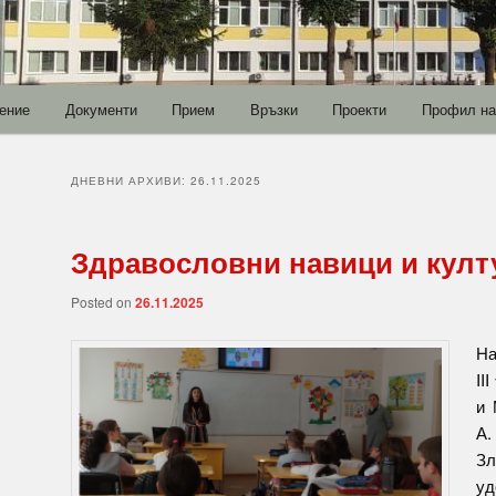
ение
Документи
Прием
Връзки
Проекти
Профил на
ДНЕВНИ АРХИВИ:
26.11.2025
Здравословни навици и култ
Posted on
26.11.2025
На
III
и 
А.
З
уд