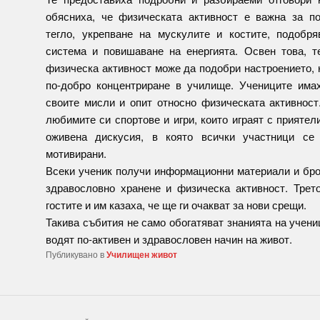
обясниха, че физическата активност е важна за п
тегло, укрепване на мускулите и костите, подобря
система и повишаване на енергията. Освен това, т
физическа активност може да подобри настроението, 
по-добро концентриране в училище. Учениците има
своите мисли и опит относно физическата активност
любимите си спортове и игри, които играят с приятел
оживена дискусия, в която всички участници се 
мотивирани.
Всеки ученик получи информационни материали и бр
здравословно хранене и физическа активност. Трет
гостите и им казаха, че ще ги очакват за нови срещи.
Такива събития не само обогатяват знанията на учени
водят по-активен и здравословен начин на живот.
Публикувано в
Училищен живот